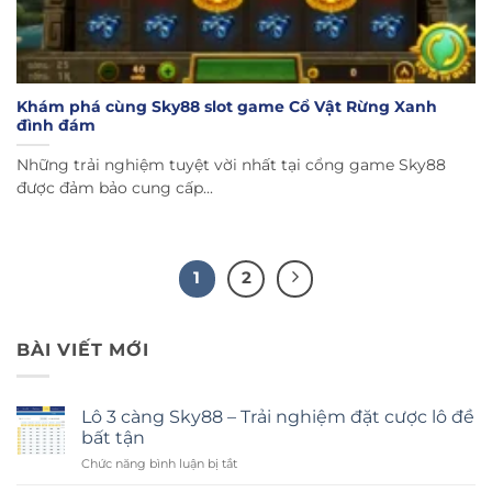
Khám phá cùng Sky88 slot game Cổ Vật Rừng Xanh
đình đám
Những trải nghiệm tuyệt vời nhất tại cổng game Sky88
được đảm bảo cung cấp...
1
2
BÀI VIẾT MỚI
Lô 3 càng Sky88 – Trải nghiệm đặt cược lô đề
bất tận
ở
Chức năng bình luận bị tắt
Lô