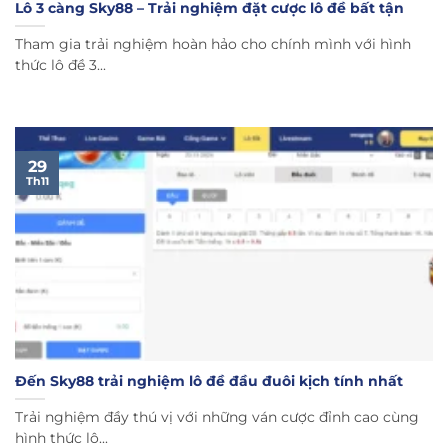
Lô 3 càng Sky88 – Trải nghiệm đặt cược lô đề bất tận
Tham gia trải nghiệm hoàn hảo cho chính mình với hình
thức lô đề 3...
29
Th11
Đến Sky88 trải nghiệm lô đề đầu đuôi kịch tính nhất
Trải nghiệm đầy thú vị với những ván cược đỉnh cao cùng
hình thức lô...