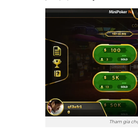
Tham gia ch