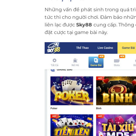
Những vấn đề phát sinh trong quá tr
tức thì cho người chơi. Đảm bảo nhữ
liên lạc được
Sky88
cung cấp. Thông 
đặt cược tại game bài này.