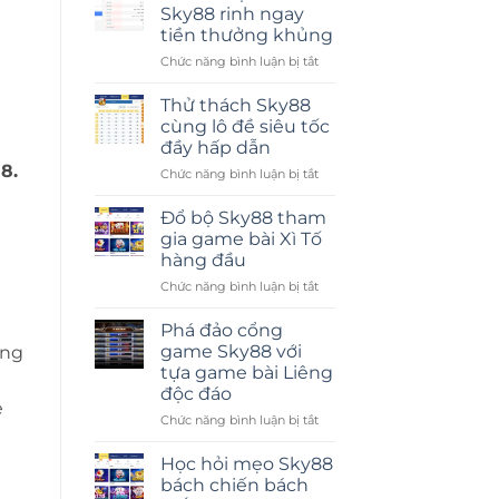
trải
cược
Sky88 rinh ngay
nghiệm
lô
tiền thưởng khủng
lô
đề
ở
Chức năng bình luận bị tắt
đề
bất
Đánh
đầu
tận
cược
đuôi
Thử thách Sky88
bao
kịch
cùng lô đề siêu tốc
lô
tính
đầy hấp dẫn
Sky88
nhất
8.
ở
Chức năng bình luận bị tắt
rinh
Thử
ngay
thách
tiền
Đổ bộ Sky88 tham
Sky88
thưởng
gia game bài Xì Tố
cùng
khủng
hàng đầu
lô
ở
Chức năng bình luận bị tắt
đề
Đổ
siêu
bộ
tốc
Phá đảo cổng
Sky88
đầy
game Sky88 với
êng
tham
hấp
tựa game bài Liêng
gia
dẫn
độc đáo
game
e
bài
ở
Chức năng bình luận bị tắt
Xì
Phá
Tố
đảo
Học hỏi mẹo Sky88
hàng
cổng
bách chiến bách
đầu
game