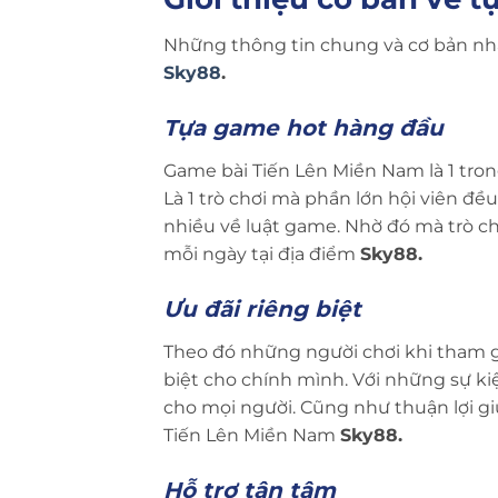
Những thông tin chung và cơ bản nh
Sky88
.
Tựa game hot hàng đầu
Game bài Tiến Lên Miền Nam là 1 tro
Là 1 trò chơi mà phần lớn hội viên đ
nhiều về luật game. Nhờ đó mà trò ch
mỗi ngày tại địa điểm
Sky88.
Ưu đãi riêng biệt
Theo đó những người chơi khi tham gi
biệt cho chính mình. Với những sự ki
cho mọi người. Cũng như thuận lợi gi
Tiến Lên Miền Nam
Sky88.
Hỗ trợ tận tâm