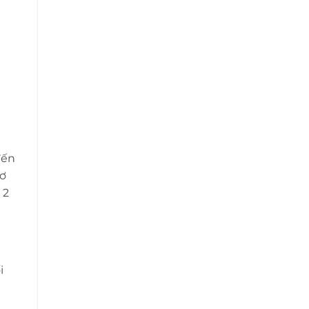
đến
cơ
 2
i