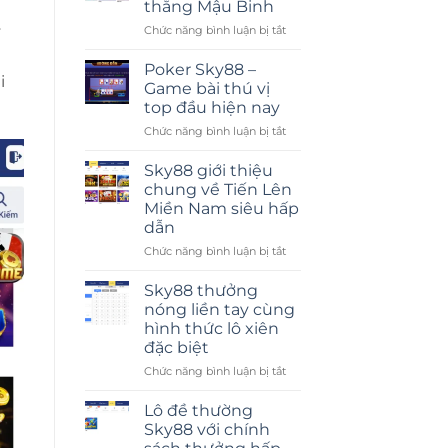
thắng Mậu Binh
Sky88
ở
y
Chức năng bình luận bị tắt
với
Học
tựa
hỏi
game
Poker Sky88 –
i
mẹo
bài
Game bài thú vị
Sky88
Liêng
top đầu hiện nay
bách
độc
ở
Chức năng bình luận bị tắt
chiến
đáo
Poker
bách
Sky88
thắng
Sky88 giới thiệu
–
Mậu
chung về Tiến Lên
Game
Binh
Miền Nam siêu hấp
bài
dẫn
thú
vị
ở
Chức năng bình luận bị tắt
top
Sky88
đầu
giới
Sky88 thưởng
hiện
thiệu
nóng liền tay cùng
nay
chung
hình thức lô xiên
về
đặc biệt
Tiến
Lên
ở
Chức năng bình luận bị tắt
Miền
Sky88
Nam
thưởng
Lô đề thường
siêu
nóng
Sky88 với chính
hấp
liền