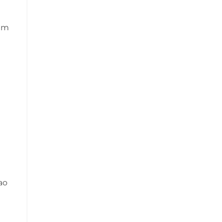
Nam
ao