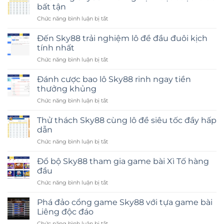
bất tận
ở
Chức năng bình luận bị tắt
Lô
3
Đến Sky88 trải nghiệm lô đề đầu đuôi kịch
càng
tính nhất
Sky88
ở
Chức năng bình luận bị tắt
–
Đến
Trải
Sky88
nghiệm
Đánh cược bao lô Sky88 rinh ngay tiền
trải
đặt
thưởng khủng
nghiệm
cược
ở
Chức năng bình luận bị tắt
lô
lô
Đánh
đề
đề
cược
đầu
Thử thách Sky88 cùng lô đề siêu tốc đầy hấp
bất
bao
đuôi
dẫn
tận
lô
kịch
ở
Chức năng bình luận bị tắt
Sky88
tính
Thử
rinh
nhất
thách
ngay
Đổ bộ Sky88 tham gia game bài Xì Tố hàng
Sky88
tiền
đầu
cùng
thưởng
ở
Chức năng bình luận bị tắt
lô
khủng
Đổ
đề
bộ
siêu
Phá đảo cổng game Sky88 với tựa game bài
Sky88
tốc
Liêng độc đáo
tham
đầy
ở
Chức năng bình luận bị tắt