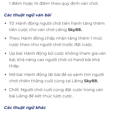
1 điểm hoặc 14 điểm theo quy định ván chơi.
Các thuật ngữ ván bài
Tố: Hành động người chơi tiến hành tăng thêm
tiền cược cho ván chơi Liêng
Sky88.
Theo: Hành động chấp nhận tăng thêm 1 mức
cược theo như người chơi trước đặt cược.
Úp bài: Hành động bỏ cược không tham gia ván
bài, khả năng cao người chơi có hand bài khá
thấp.
Mở bài: Hành động lật bài để so sánh tìm người
chơi chiến thắng cuối cùng tại Liêng
Sky88.
Chốt: Người chơi cuối cùng đặt cược trong ván
bài Liêng để kết thúc lượt cược.
Các thuật ngữ khác