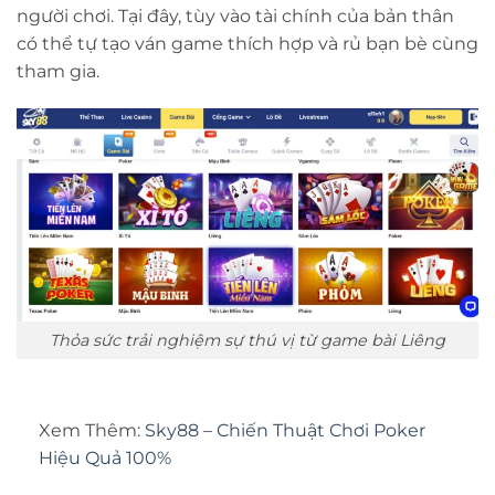
người chơi. Tại đây, tùy vào tài chính của bản thân
có thể tự tạo ván game thích hợp và rủ bạn bè cùng
tham gia.
Thỏa sức trải nghiệm sự thú vị từ game bài Liêng
Xem Thêm:
Sky88 – Chiến Thuật Chơi Poker
Hiệu Quả 100%