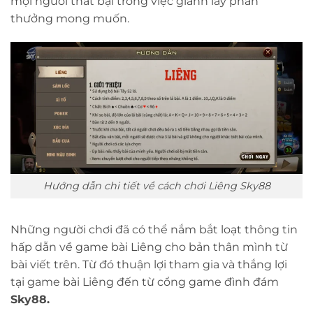
mọi người thất bại trong việc giành lấy phần
thưởng mong muốn.
Hướng dẫn chi tiết về cách chơi Liêng Sky88
Những người chơi đã có thể nắm bắt loạt thông tin
hấp dẫn về game bài Liêng cho bản thân mình từ
bài viết trên. Từ đó thuận lợi tham gia và thắng lợi
tại game bài Liêng đến từ cổng game đình đám
Sky88.