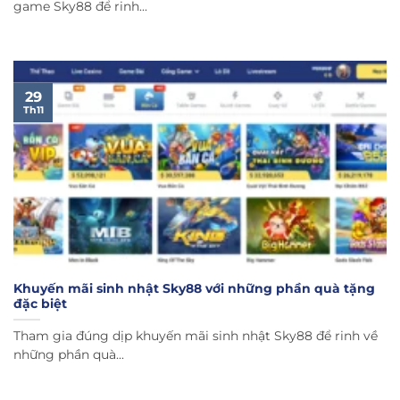
game Sky88 để rinh...
29
Th11
Khuyến mãi sinh nhật Sky88 với những phần quà tặng
đặc biệt
Tham gia đúng dịp khuyến mãi sinh nhật Sky88 để rinh về
những phần quà...