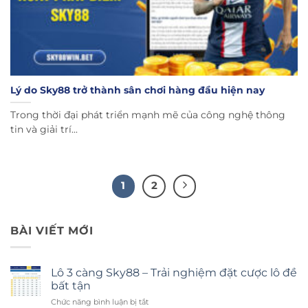
Lý do Sky88 trở thành sân chơi hàng đầu hiện nay
Trong thời đại phát triển mạnh mẽ của công nghệ thông
tin và giải trí...
1
2
BÀI VIẾT MỚI
Lô 3 càng Sky88 – Trải nghiệm đặt cược lô đề
bất tận
ở
Chức năng bình luận bị tắt