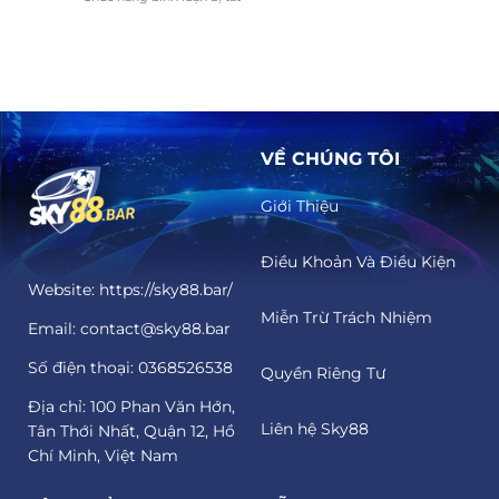
xiên
Khám
chính
đặc
phá
sách
biệt
cùng
thưởng
Sky88
hấp
hình
dẫn
thức
nhất
lô
trượt
VỀ CHÚNG TÔI
độc
đáo
Giới Thiệu
Điều Khoản Và Điều Kiện
Website: https://sky88.bar/
Miễn Trừ Trách Nhiệm
Email:
contact@sky88.bar
Số điện thoại: 0368526538
Quyền Riêng Tư
Địa chỉ: 100 Phan Văn Hớn,
Liên hệ Sky88
Tân Thới Nhất, Quận 12, Hồ
Chí Minh, Việt Nam