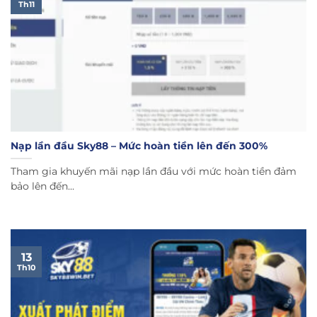
Th11
Nạp lần đầu Sky88 – Mức hoàn tiền lên đến 300%
Tham gia khuyến mãi nạp lần đầu với mức hoàn tiền đảm
bảo lên đến...
13
Th10