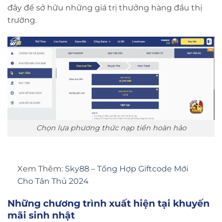
đây để sở hữu những giá trị thưởng hàng đầu thị
trường.
Chọn lựa phương thức nạp tiền hoàn hảo
Xem Thêm:
Sky88 – Tổng Hợp Giftcode Mới
Cho Tân Thủ 2024
Những chương trình xuất hiện tại khuyến
mãi sinh nhật