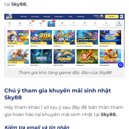
tại
Sky88.
Tham gia kho tàng game độc đáo của Sky88
Chú ý tham gia khuyến mãi sinh nhật
Sky88
Hãy tham khảo 1 số lưu ý sau đây để bản thân tham
gia hoàn hảo tại khuyến mãi sinh nhật tại
Sky88.
Kiểm tra email và tin nhắn