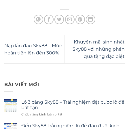
Khuyến mãi sinh nhật
Nạp lần đầu Sky88 – Mức
Sky88 với những phần
hoàn tiền lên đến 300%
quà tặng đặc biệt
BÀI VIẾT MỚI
Lô 3 càng Sky88 – Trải nghiệm đặt cược lô đề
bất tận
ở
Chức năng bình luận bị tắt
Lô
3
Đến Sky88 trải nghiệm lô đề đầu đuôi kịch
càng