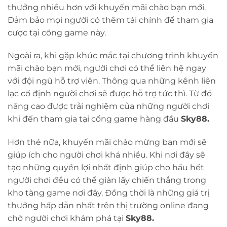
thưởng nhiều hơn với khuyến mãi chào bạn mới.
Đảm bảo mọi người có thêm tài chính để tham gia
cược tại cổng game này.
Ngoài ra, khi gặp khúc mắc tại chương trình khuyến
mãi chào bạn mới, người chơi có thể liên hệ ngay
với đội ngũ hỗ trợ viên. Thông qua những kênh liên
lạc cố định người chơi sẽ được hỗ trợ tức thì. Từ đó
nâng cao được trải nghiệm của những người chơi
khi đến tham gia tại cổng game hàng đầu
Sky88.
Hơn thé nữa, khuyến mãi chào mừng bạn mới sẽ
giúp ích cho người chơi khá nhiều. Khi nơi đây sẽ
tạo những quyền lợi nhất định giúp cho hầu hết
người chơi đều có thể giàn lấy chiến thắng trong
kho tàng game nơi đây. Đồng thời là những giá trị
thưởng hấp dẫn nhất trên thị trường online đang
chờ người chơi khám phá tại
Sky88.